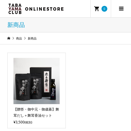
0
新商品
商品
新商品
【贈答・御中元・御歳暮】舞
茸だし＋舞茸香油セット
¥3,500
(税別)